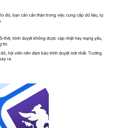
Do đó, bạn cần cẩn thận trong việc cung cấp dữ liệu, tự
.
lỗi thời, trình duyệt không được cập nhật hay mạng yếu,
 tin.
 đó, hội viên nên đảm bảo trình duyệt mới nhất. Trường
xảy ra.