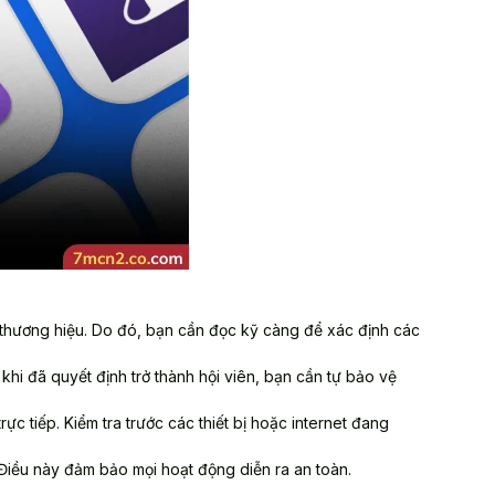
thương hiệu. Do đó, bạn cần đọc kỹ càng để xác định các
 khi đã quyết định trở thành hội viên, bạn cần tự bảo vệ
rực tiếp. Kiểm tra trước các thiết bị hoặc internet đang
. Điều này đảm bảo mọi hoạt động diễn ra an toàn.