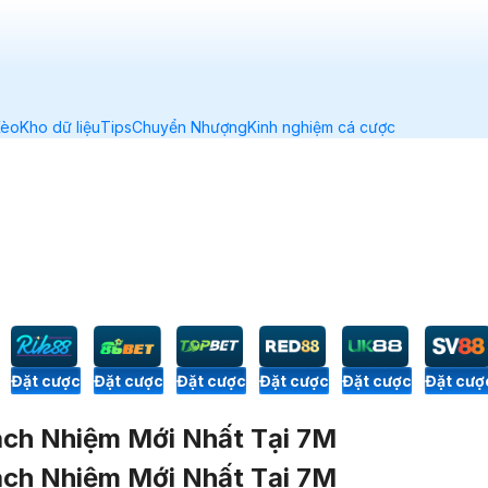
Kèo
Kho dữ liệu
Tips
Chuyển Nhượng
Kinh nghiệm cá cược
Đặt cược
Đặt cược
Đặt cược
Đặt cược
Đặt cược
Đặt cượ
ách Nhiệm Mới Nhất Tại 7M
ách Nhiệm Mới Nhất Tại 7M