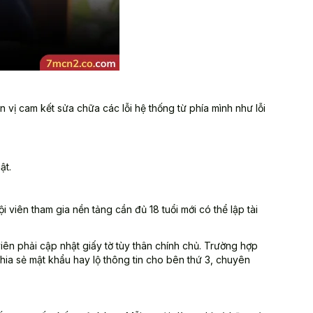
n vị cam kết sửa chữa các lỗi hệ thống từ phía mình như lỗi
ật.
 viên tham gia nền tảng cần đủ 18 tuổi mới có thể lập tài
iên phải cập nhật giấy tờ tùy thân chính chủ. Trường hợp
hia sẻ mật khẩu hay lộ thông tin cho bên thứ 3, chuyên