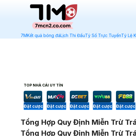
7M
Kết quả bóng đá
Lịch Thi Đấu
Tỷ Số Trực Tuyến
Tỷ Lệ 
TOP NHÀ CÁI
UY TÍN
Đặt cược
Đặt cược
Đặt cược
Đặt cược
Đặt cược
Đặt cược
Tổng Hợp Quy Định Miễn Trừ Tr
Tổng Hợp Quy Định Miễn Trừ Tr