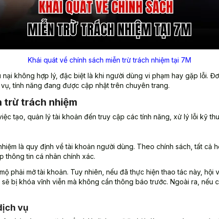
Khái quát về chính sách miễn trừ trách nhiệm tại 7M
nại không hợp lý, đặc biệt là khi người dùng vi phạm hay gặp lỗi. Đơ
vụ, tính năng đang được cập nhật trên chuyên trang.
 trừ trách nhiệm
ệc tạo, quản lý tài khoản đến truy cập các tính năng, xử lý lỗi kỹ thu
iệm là quy định về tài khoản người dùng. Theo chính sách, tất cả hội
p thông tin cá nhân chính xác.
 phải mở tài khoản. Tuy nhiên, nếu đã thực hiện thao tác này, hội v
 sẽ bị khóa vĩnh viễn mà không cần thông báo trước. Ngoài ra, nếu c
dịch vụ