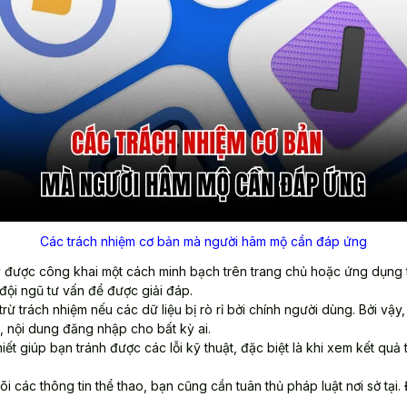
Các trách nhiệm cơ bản mà người hâm mộ cần đáp ứng
y được công khai một cách minh bạch trên trang chủ hoặc ứng dụng 
 đội ngũ tư vấn để được giải đáp.
ừ trách nhiệm nếu các dữ liệu bị rò rỉ bởi chính người dùng. Bởi vậy,
, nội dung đăng nhập cho bất kỳ ai.
ết giúp bạn tránh được các lỗi kỹ thuật, đặc biệt là khi xem kết quả t
õi các thông tin thể thao, bạn cũng cần tuân thủ pháp luật nơi sở tại