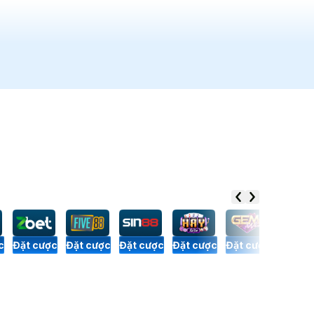
c
Đặt cược
Đặt cược
Đặt cược
Đặt cược
Đặt cược
Đặt cư